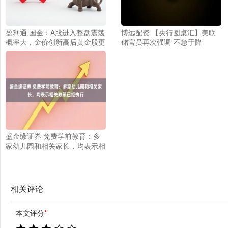
盈利通 国金：A股进入整盘震荡
博远配资 【央行圆桌汇】美联
概率大，金价创新高后黄金股更
储官员再次强调“不急于降
有弹性
息”（2025年5月19日）
盛金缘证券 免费学前教育：多
家幼儿园和相关家长，均表示相
关政策已经执行
相关评论
本文评分
*