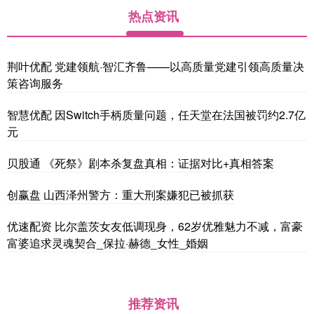
热点资讯
荆叶优配 党建领航·智汇齐鲁——以高质量党建引领高质量决
策咨询服务
智慧优配 因Switch手柄质量问题，任天堂在法国被罚约2.7亿
元
贝股通 《死祭》剧本杀复盘真相：证据对比+真相答案
创赢盘 山西泽州警方：重大刑案嫌犯已被抓获
优速配资 比尔盖茨女友低调现身，62岁优雅魅力不减，富豪
富婆追求灵魂契合_保拉·赫德_女性_婚姻
推荐资讯