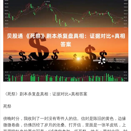
《死祭》剧本杀复盘真相：证据对比+真相答案
死祭
傍晚时分，我收到了一封没有寄件人的信。信封是陈旧的黄色，边缘
微微卷曲，仿佛历经了岁月的沧桑。打开信，里面是一张羊皮纸，上