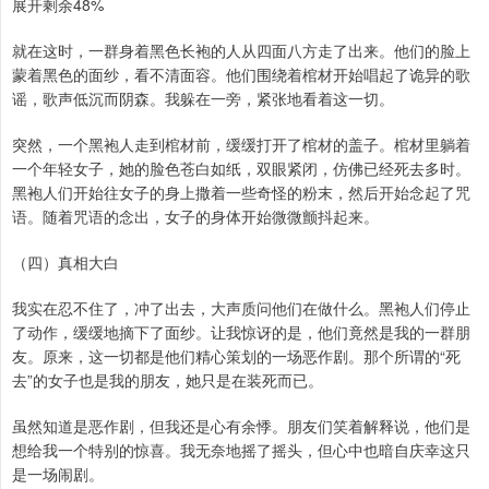
展开剩余48%
就在这时，一群身着黑色长袍的人从四面八方走了出来。他们的脸上
蒙着黑色的面纱，看不清面容。他们围绕着棺材开始唱起了诡异的歌
谣，歌声低沉而阴森。我躲在一旁，紧张地看着这一切。
突然，一个黑袍人走到棺材前，缓缓打开了棺材的盖子。棺材里躺着
一个年轻女子，她的脸色苍白如纸，双眼紧闭，仿佛已经死去多时。
黑袍人们开始往女子的身上撒着一些奇怪的粉末，然后开始念起了咒
语。随着咒语的念出，女子的身体开始微微颤抖起来。
（四）真相大白
我实在忍不住了，冲了出去，大声质问他们在做什么。黑袍人们停止
了动作，缓缓地摘下了面纱。让我惊讶的是，他们竟然是我的一群朋
友。原来，这一切都是他们精心策划的一场恶作剧。那个所谓的“死
去”的女子也是我的朋友，她只是在装死而已。
虽然知道是恶作剧，但我还是心有余悸。朋友们笑着解释说，他们是
想给我一个特别的惊喜。我无奈地摇了摇头，但心中也暗自庆幸这只
是一场闹剧。