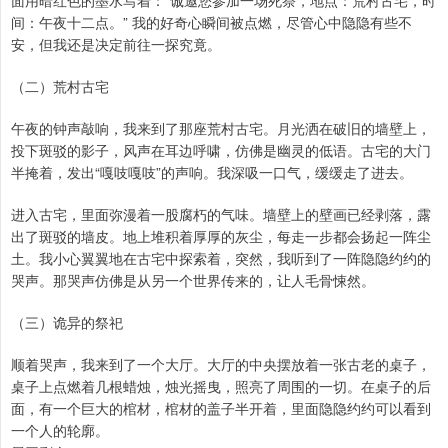
面用暗红色的墨水写着：“诚邀您参加一场死祭，地点：荒村古宅，时
间：午夜十二点。” 我的好奇心瞬间被点燃，尽管心中隐隐有些不
安，但我还是决定前往一探究竟。
（二）荒村古宅
午夜的钟声敲响，我来到了那座荒村古宅。月光洒在破旧的墙壁上，
投下斑驳的影子，风声在耳边呼啸，仿佛是幽灵的低语。古宅的大门
半掩着，发出“嘎吱嘎吱”的声响。我深吸一口气，缓缓走了进去。
进入古宅，里面弥漫着一股腐朽的气味。墙壁上的壁画已经剥落，露
出了斑驳的墙皮。地上堆积着厚厚的灰尘，每走一步都会扬起一阵尘
土。我小心翼翼地在古宅中探索着，突然，我听到了一阵隐隐约约的
哭声。那哭声仿佛是从另一个世界传来的，让人毛骨悚然。
（三）诡异的祭祀
顺着哭声，我来到了一个大厅。大厅的中央摆放着一张古老的桌子，
桌子上点燃着几根蜡烛，烛光摇曳，照亮了周围的一切。在桌子的后
面，有一个巨大的棺材，棺材的盖子半开着，里面隐隐约约可以看到
一个人的轮廓。