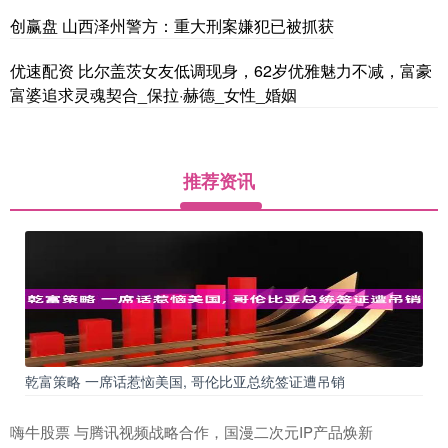
创赢盘 山西泽州警方：重大刑案嫌犯已被抓获
优速配资 比尔盖茨女友低调现身，62岁优雅魅力不减，富豪
富婆追求灵魂契合_保拉·赫德_女性_婚姻
推荐资讯
乾富策略 一席话惹恼美国, 哥伦比亚总统签证遭吊销
嗨牛股票 与腾讯视频战略合作，国漫二次元IP产品焕新