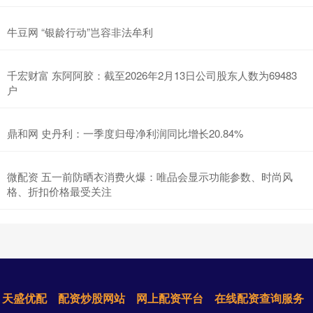
牛豆网 “银龄行动”岂容非法牟利
千宏财富 东阿阿胶：截至2026年2月13日公司股东人数为69483
户
鼎和网 史丹利：一季度归母净利润同比增长20.84%
微配资 五一前防晒衣消费火爆：唯品会显示功能参数、时尚风
格、折扣价格最受关注
天盛优配
配资炒股网站
网上配资平台
在线配资查询服务