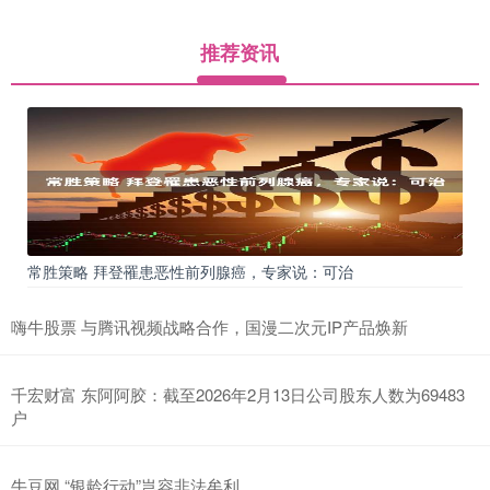
推荐资讯
常胜策略 拜登罹患恶性前列腺癌，专家说：可治
嗨牛股票 与腾讯视频战略合作，国漫二次元IP产品焕新
千宏财富 东阿阿胶：截至2026年2月13日公司股东人数为69483
户
牛豆网 “银龄行动”岂容非法牟利