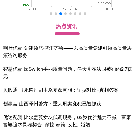
热点资讯
荆叶优配 党建领航·智汇齐鲁——以高质量党建引领高质量决
策咨询服务
智慧优配 因Switch手柄质量问题，任天堂在法国被罚约2.7亿
元
贝股通 《死祭》剧本杀复盘真相：证据对比+真相答案
创赢盘 山西泽州警方：重大刑案嫌犯已被抓获
优速配资 比尔盖茨女友低调现身，62岁优雅魅力不减，富豪
富婆追求灵魂契合_保拉·赫德_女性_婚姻