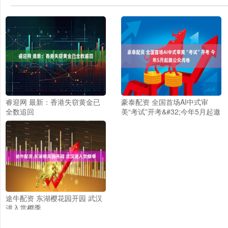
睿迎网 最新：香港失窃黄金已
豪泰配资 全国首场AI中式审
全数追回
美“考试”开考&#32;今年5月起邀
公众阅卷
途牛配资 东湖樱花园开园 武汉
进入赏樱季