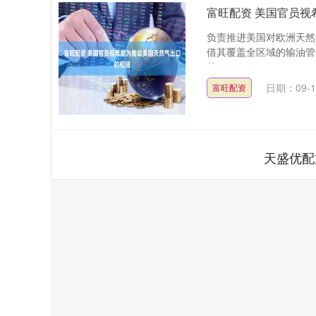
富旺配资 美国官员
负责推进美国对欧洲天然
借其覆盖全区域的输油管
伯....
日期：09-1
富旺配资
天盛优配
深证成指
14110.12
.92
0.57%
-34.08
-0