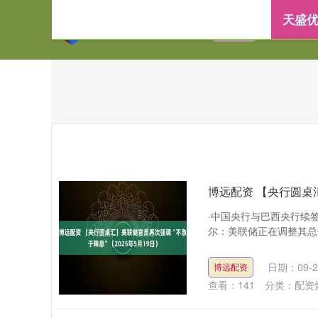
天盛优
首页
天盛优配
博远配资 【央行圆桌汇
·中国央行与巴西央行续签
尔：美联储正在调整其总体
日期：09-2
博远配资
查看：
141
分类：
配资