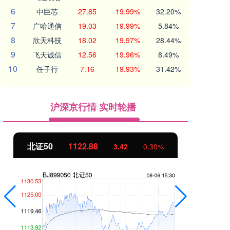
6
中巨芯
27.85
19.99%
32.20%
7
广哈通信
19.03
19.99%
5.84%
8
欣天科技
18.02
19.97%
28.44%
9
飞天诚信
12.56
19.96%
8.49%
10
任子行
7.16
19.93%
31.42%
沪深京行情 实时轮播
北证50
1122.88
创
3.42
0.30%