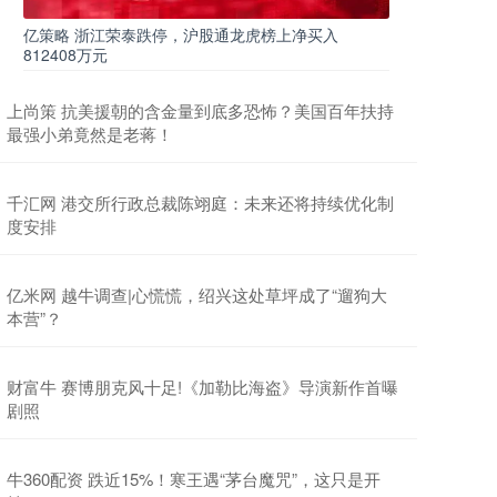
亿策略 浙江荣泰跌停，沪股通龙虎榜上净买入
812408万元
上尚策 抗美援朝的含金量到底多恐怖？美国百年扶持
最强小弟竟然是老蒋！
千汇网 港交所行政总裁陈翊庭：未来还将持续优化制
度安排
亿米网 越牛调查|心慌慌，绍兴这处草坪成了“遛狗大
本营”？
财富牛 赛博朋克风十足!《加勒比海盗》导演新作首曝
剧照
牛360配资 跌近15%！寒王遇“茅台魔咒”，这只是开