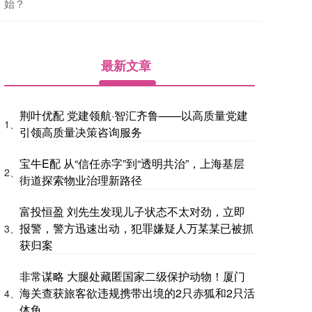
始？
最新文章
荆叶优配 党建领航·智汇齐鲁——以高质量党建
1、
引领高质量决策咨询服务
宝牛E配 从“信任赤字”到“透明共治”，上海基层
2、
街道探索物业治理新路径
富投恒盈 刘先生发现儿子状态不太对劲，立即
报警，警方迅速出动，犯罪嫌疑人万某某已被抓
3、
获归案
非常谋略 大腿处藏匿国家二级保护动物！厦门
海关查获旅客欲违规携带出境的2只赤狐和2只活
4、
体龟