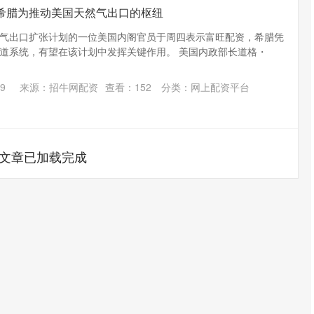
视希腊为推动美国天然气出口的枢纽
气出口扩张计划的一位美国内阁官员于周四表示富旺配资，希腊凭
道系统，有望在该计划中发挥关键作用。 美国内政部长道格・
9
来源：招牛网配资
查看：
152
分类：
网上配资平台
文章已加载完成
沪深300
4651.31
.24%
-6.85
-0.15%