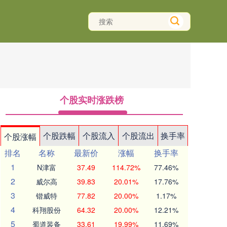
个股实时涨跌榜
个股跌幅
个股流入
个股流出
换手率
个股涨幅
排名
名称
最新价
涨幅
换手率
1
N津富
37.49
114.72%
77.46%
2
威尔高
39.83
20.01%
17.76%
3
锴威特
77.82
20.00%
1.17%
4
科翔股份
64.32
20.00%
12.21%
5
蜀道装备
33.61
19.99%
11.69%