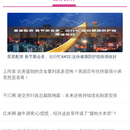
星星配资 春节聚会多、出行忙&#32;这份健康防护指南请收好
上尚策 抗美援朝的含金量到底多恐怖？美国百年扶持最强小弟
竟然是老蒋！
千汇网 港交所行政总裁陈翊庭：未来还将持续优化制度安排
亿米网 越牛调查|心慌慌，绍兴这处草坪成了“遛狗大本营”？