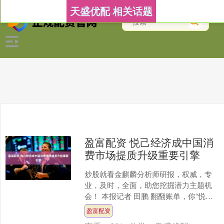
天盛优配 相关话题
盈富配资 悦己经济成中国消
费市场提质升级重要引擎
炒股就看金麒麟分析师研报，权威，专
业，及时，全面，助您挖掘潜力主题机
会！ 本报记者 田鹏 翻翻账单，你“悦
己”了吗？ 它或许仅是一杯手冲咖啡、一
盈富配资
场沉浸式的话剧演....