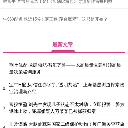
财富牛 赛博朋克风十足!《加勒比海盗》导演新作首曝剧照
牛360配资 跌近15%！寒王遇“茅台魔咒”，这只是开始？
最新文章
荆叶优配 党建领航·智汇齐鲁——以高质量党建引领高质
1、
量决策咨询服务
宝牛E配 从“信任赤字”到“透明共治”，上海基层街道探索物
2、
业治理新路径
富投恒盈 刘先生发现儿子状态不太对劲，立即报警，警方
3、
迅速出动，犯罪嫌疑人万某某已被抓获归案
非常谋略 大腿处藏匿国家二级保护动物！厦门海关查获旅
4、