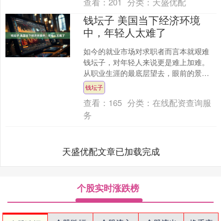
查看：
201
分类：
天盛优配
钱坛子 美国当下经济环境
中，年轻人太难了
如今的就业市场对求职者而言本就艰难
钱坛子，对年轻人来说更是难上加难。
从职业生涯的最底层望去，眼前的景象
令人沮丧：失业率高企、购买力下降，
钱坛子
而人工智能（AI）时代....
查看：
165
分类：
在线配资查询服
务
天盛优配文章已加载完成
个股实时涨跌榜