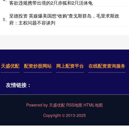
客欲违规携带出境的2只赤狐和2只活体龟
至德投资 英媒爆美国想“收购”查戈斯群岛，毛里求斯政
5、
府：主权问题不容谈判
天盛优配
配资炒股网站
网上配资平台
在线配资查询服务
友情链接：
Powered by
天盛优配
RSS地图
HTML地图
Copyright
© 2013-2025