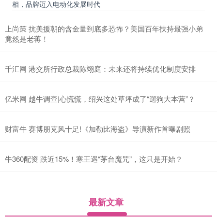
相，品牌迈入电动化发展时代
上尚策 抗美援朝的含金量到底多恐怖？美国百年扶持最强小弟
竟然是老蒋！
千汇网 港交所行政总裁陈翊庭：未来还将持续优化制度安排
亿米网 越牛调查|心慌慌，绍兴这处草坪成了“遛狗大本营”？
财富牛 赛博朋克风十足!《加勒比海盗》导演新作首曝剧照
牛360配资 跌近15%！寒王遇“茅台魔咒”，这只是开始？
最新文章