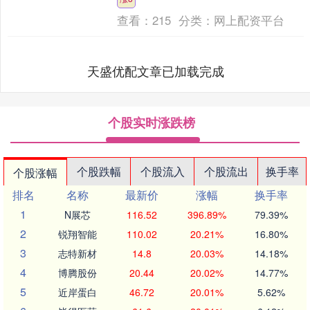
在业内看来，此次调整也....
查看：
215
分类：
网上配资平台
天盛优配文章已加载完成
个股实时涨跌榜
个股跌幅
个股流入
个股流出
换手率
个股涨幅
排名
名称
最新价
涨幅
换手率
1
N展芯
116.52
396.89%
79.39%
2
锐翔智能
110.02
20.21%
16.80%
3
志特新材
14.8
20.03%
14.18%
4
博腾股份
20.44
20.02%
14.77%
5
近岸蛋白
46.72
20.01%
5.62%