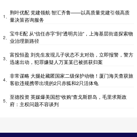
荆叶优配 党建领航·智汇齐鲁——以高质量党建引领高质
1、
量决策咨询服务
宝牛E配 从“信任赤字”到“透明共治”，上海基层街道探索物
2、
业治理新路径
富投恒盈 刘先生发现儿子状态不太对劲，立即报警，警方
3、
迅速出动，犯罪嫌疑人万某某已被抓获归案
非常谋略 大腿处藏匿国家二级保护动物！厦门海关查获旅
4、
客欲违规携带出境的2只赤狐和2只活体龟
至德投资 英媒爆美国想“收购”查戈斯群岛，毛里求斯政
5、
府：主权问题不容谈判