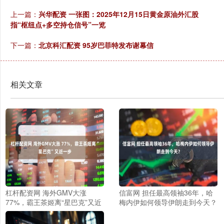
上一篇：
兴华配资 一张图：2025年12月15日黄金原油外汇股
指“枢纽点+多空持仓信号”一览
下一篇：
北京科汇配资 95岁巴菲特发布谢幕信
相关文章
杠杆配资网 海外GMV大涨
信富网 担任最高领袖36年，哈
77%，霸王茶姬离“星巴克”又近
梅内伊如何领导伊朗走到今天？
一步