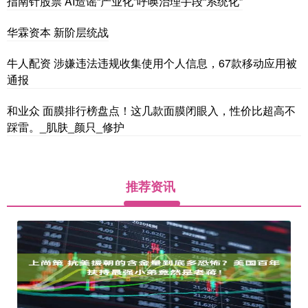
指南针股票 AI造谣“产业化”呼唤治理手段“系统化”
华霖资本 新阶层统战
牛人配资 涉嫌违法违规收集使用个人信息，67款移动应用被
通报
和业众 面膜排行榜盘点！这几款面膜闭眼入，性价比超高不
踩雷。_肌肤_颜只_修护
推荐资讯