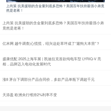
上尚策 抗美援朝的含金量到底多恐怖？美国百年扶持最强小弟竟
然是老蒋！
上尚策 抗美援朝的含金量到底多恐怖？美国百年扶持最强小弟
竟然是老蒋！
亿米网 越牛调查|心慌慌，绍兴这处草坪成了“遛狗大本营”？
盛康优配 2025上海车展 | 凯迪拉克首款纯电车型 LYRIQ-V 亮
相，品牌迈入电动化发展时代
涨8 茅台下调部分产品合同价，多款产品单瓶下调超千元
天添盈 欧洲央行维持2%利率不变