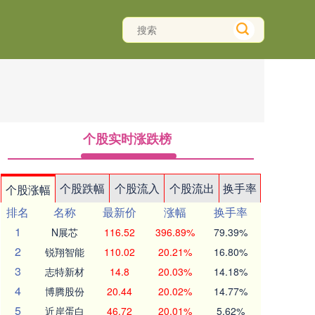
个股实时涨跌榜
个股跌幅
个股流入
个股流出
换手率
个股涨幅
排名
名称
最新价
涨幅
换手率
1
N展芯
116.52
396.89%
79.39%
2
锐翔智能
110.02
20.21%
16.80%
3
志特新材
14.8
20.03%
14.18%
4
博腾股份
20.44
20.02%
14.77%
5
近岸蛋白
46.72
20.01%
5.62%