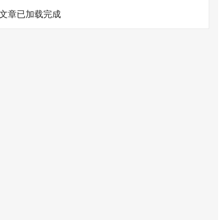
文章已加载完成
深证成指
14311.01
02%
200.89
1.42%