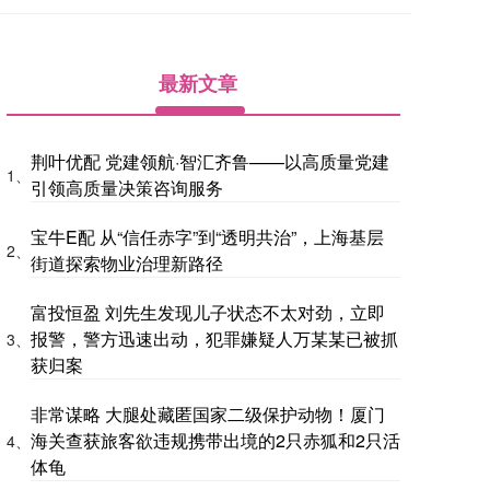
最新文章
荆叶优配 党建领航·智汇齐鲁——以高质量党建
1、
引领高质量决策咨询服务
宝牛E配 从“信任赤字”到“透明共治”，上海基层
2、
街道探索物业治理新路径
富投恒盈 刘先生发现儿子状态不太对劲，立即
报警，警方迅速出动，犯罪嫌疑人万某某已被抓
3、
获归案
非常谋略 大腿处藏匿国家二级保护动物！厦门
海关查获旅客欲违规携带出境的2只赤狐和2只活
4、
体龟