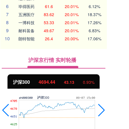
6
毕得医药
61.6
20.01%
6.12%
7
五洲医疗
83.62
20.01%
18.37%
8
一博科技
53.33
20.01%
17.26%
9
耐科装备
49.67
20.01%
6.83%
10
朗特智能
26.4
20.00%
17.06%
沪深京行情 实时轮播
沪深300
4694.44
北
43.13
0.93%