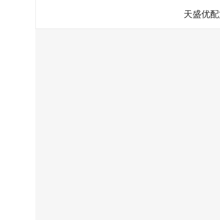
天盛优配
上证指数
3940.04
.40
2.13%
39.68
1.