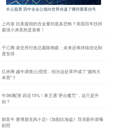
丰云股票 四中全会公报向世界传递了哪些重要信号
上尚策 抗美援朝的含金量到底多恐怖？美国百年扶持
最强小弟竟然是老蒋！
千汇网 港交所行政总裁陈翊庭：未来还将持续优化制
度安排
亿米网 越牛调查|心慌慌，绍兴这处草坪成了“遛狗大
本营”？
牛360配资 跌近15%！寒王遇“茅台魔咒”，这只是开
始？
财富牛 赛博朋克风十足!《加勒比海盗》导演新作首曝
剧照